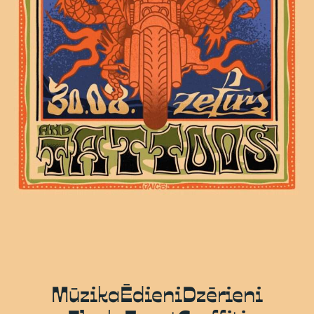
Mūzika
Ēdieni
Dzērieni