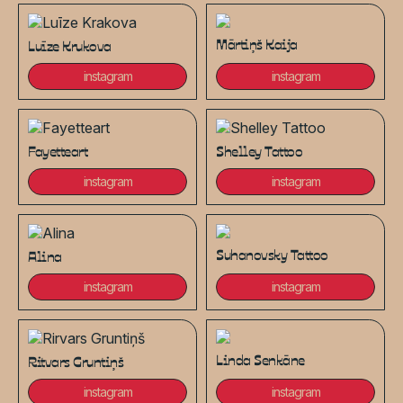
Mārtiņš Kaija
Luīze Krukova
instagram
instagram
Fayetteart
Shelley Tattoo
instagram
instagram
Suhanovsky Tattoo
Alina
instagram
instagram
Linda Senkāne
Ritvars Gruntiņš
instagram
instagram