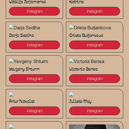
Vitālijs Jerjomenko
Katrīna
instagram
instagram
Darja Sediha
Grieta Butjankova
instagram
instagram
Yevgeny Shturm
Victoria Benea
instagram
instagram
Artur Nakolet
Julieta May
instagram
instagram