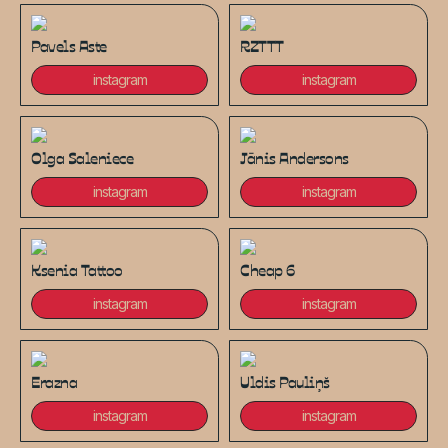
Pavels Aste
RZTTT
instagram
instagram
Olga Saleniece
Jānis Andersons
instagram
instagram
Ksenia Tattoo
Cheap 6
instagram
instagram
Erazna
Uldis Pauliņš
instagram
instagram