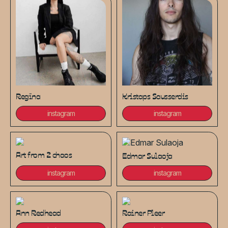
Regīna
Kristaps Sausserdis
instagram
instagram
Art from 2 chaos
Edmar Sulaoja
instagram
instagram
Ann Redhead
Rainer Pleer