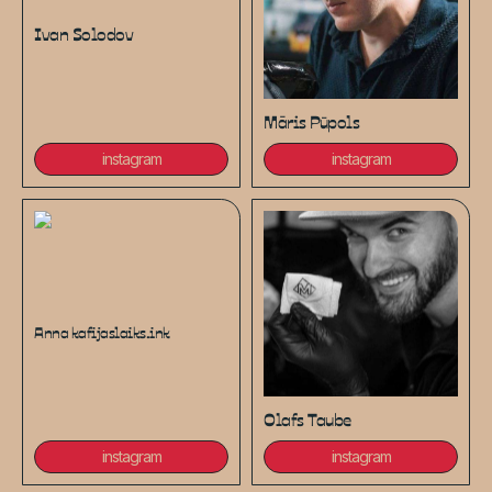
Ivan Solodov
Māris Pūpols
instagram
instagram
Anna kafijaslaiks.ink
Olafs Taube
instagram
instagram