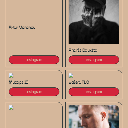
Artur Voronov
Andris Daukšta
instagram
instagram
Mucaps 13
Valeri FL0
instagram
instagram