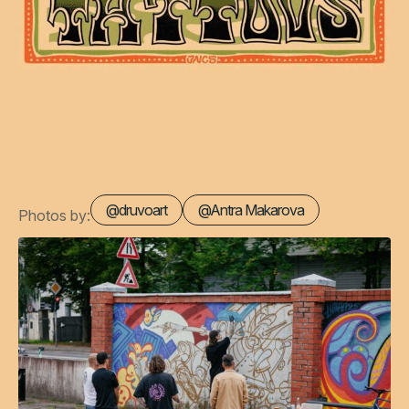
@druvoart
@Antra Makarova
Photos by: