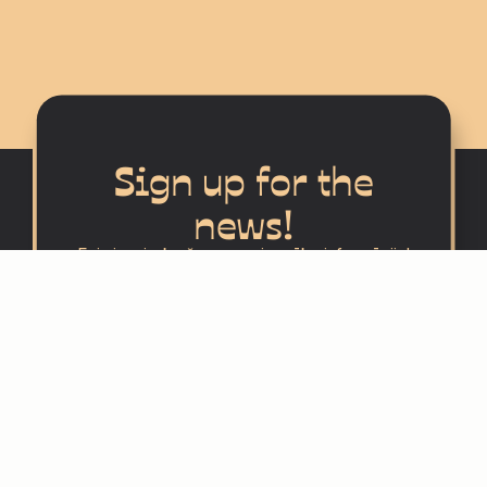
Sign up for the
news!
Esi pirmais, kurš saņems jaunāko informāciju!
Sign UP